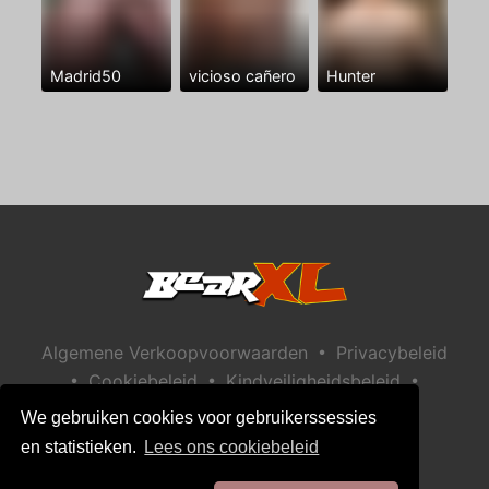
Madrid50
vicioso cañero
Hunter
•
Algemene Verkoopvoorwaarden
Privacybeleid
•
•
•
Cookiebeleid
Kindveiligheidsbeleid
Help / Contact
We gebruiken cookies voor gebruikerssessies
en statistieken.
Lees ons cookiebeleid