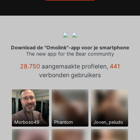
Download de "Omolink"-app voor je smartphone
The new app for the Bear community
28.750
aangemaakte profielen,
441
verbonden gebruikers
Morboso49
Phantom
Joven_peludo