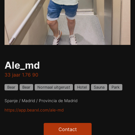
Ale_md
33 jaar 1.76 90
Bear
Bear
Normaal uitgerust
Hotel
Sauna
Park
Spanje / Madrid / Provincia de Madrid
https://app.bearxl.com/ale-md
Contact