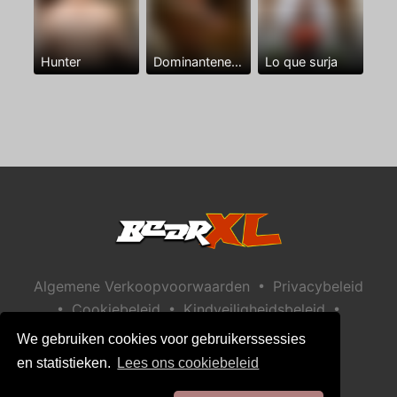
Hunter
Dominantenegro ya
Lo que surja
•
Algemene Verkoopvoorwaarden
Privacybeleid
•
•
•
Cookiebeleid
Kindveiligheidsbeleid
Help / Contact
We gebruiken cookies voor gebruikerssessies
en statistieken.
Lees ons cookiebeleid