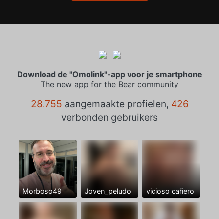
Download de "Omolink"-app voor je smartphone
The new app for the Bear community
28.755
aangemaakte profielen,
426
verbonden gebruikers
Morboso49
Joven_peludo
vicioso cañero