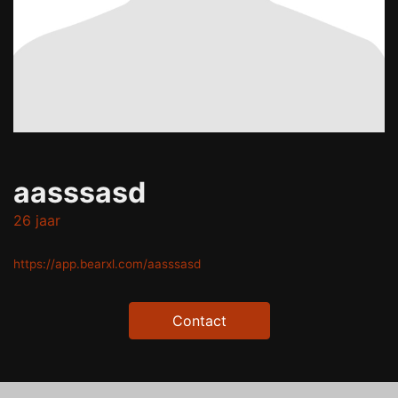
aasssasd
26 jaar
https://app.bearxl.com/aasssasd
Contact