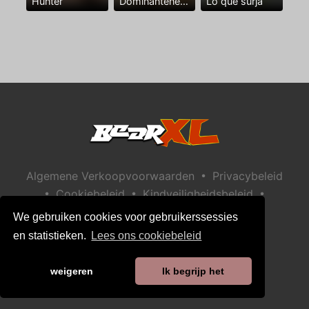
Hunter
Dominantenegro ya
Lo que surja
•
Algemene Verkoopvoorwaarden
Privacybeleid
•
•
•
Cookiebeleid
Kindveiligheidsbeleid
Help / Contact
We gebruiken cookies voor gebruikerssessies
en statistieken.
Lees ons cookiebeleid
weigeren
Ik begrijp het