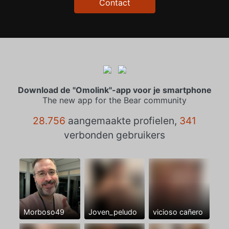
Contact
Download de "Omolink"-app voor je smartphone
The new app for the Bear community
28.756
aangemaakte profielen,
341
verbonden gebruikers
Morboso49
Joven_peludo
vicioso cañero