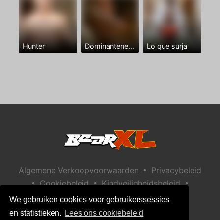
Hunter
Dominantenegro ya
Lo que surja
•
Algemene Verkoopvoorwaarden
Privacybeleid
•
•
•
Cookiebeleid
Kindveiligheidsbeleid
Help / Contact
We gebruiken cookies voor gebruikerssessies
en statistieken.
Lees ons cookiebeleid