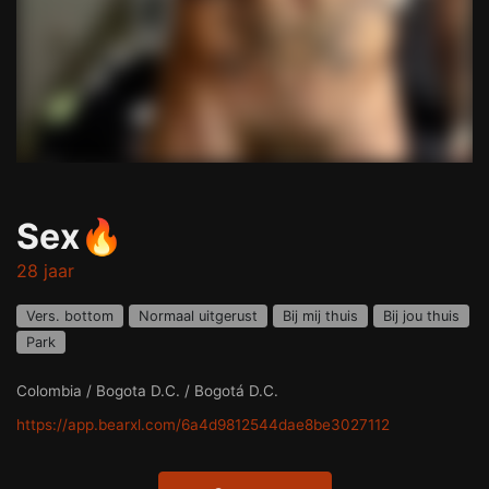
Sex🔥
28 jaar
Vers. bottom
Normaal uitgerust
Bij mij thuis
Bij jou thuis
Park
Colombia / Bogota D.C. / Bogotá D.C.
https://app.bearxl.com/6a4d9812544dae8be3027112