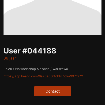
User #044188
36 jaar
Polen / Woiwodschap Mazovië / Warszawa
https://app.bearxl.com/6a20e566fcbbc5d7a9071272
Contact