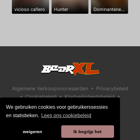
vicioso cañero
Hunter
Dominantenegro ya
•
Algemene Verkoopvoorwaarden
Privacybeleid
•
•
•
Cookiebeleid
Kindveiligheidsbeleid
Help / Contact
We gebruiken cookies voor gebruikerssessies
en statistieken.
Lees ons cookiebeleid
weigeren
Ik begrijp het