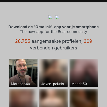
Download de "Omolink"-app voor je smartphone
The new app for the Bear community
28.755
aangemaakte profielen,
369
verbonden gebruikers
Morboso49
Joven_peludo
Madrid50