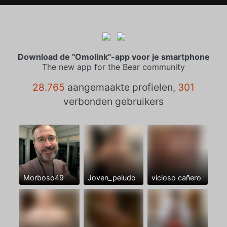
Download de "Omolink"-app voor je smartphone
The new app for the Bear community
28.765
aangemaakte profielen,
301
verbonden gebruikers
Morboso49
Joven_peludo
vicioso cañero