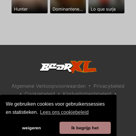
Hunter
Dominantenegro ya
Lo que surja
•
Algemene Verkoopvoorwaarden
Privacybeleid
•
•
•
Cookiebeleid
Kindveiligheidsbeleid
Help / Contact
We gebruiken cookies voor gebruikerssessies
en statistieken.
Lees ons cookiebeleid
weigeren
Ik begrijp het