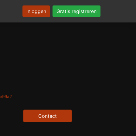
Inloggen
Gratis registreren
0e99a2
Contact