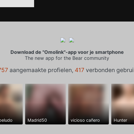
Download de "Omolink"-app voor je smartphone
The new app for the Bear community
757
aangemaakte profielen,
417
verbonden gebrui
peludo
Madrid50
vicioso cañero
Hunter