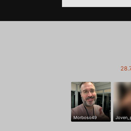
28.
Morboso49
Joven_