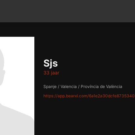
Sjs
33 jaar
Spanje / Valencia / Província de València
https://app.bearxl.com/6a1e2a30dcfe873534