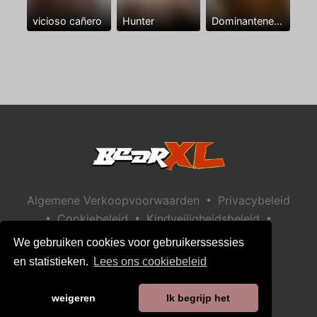
vicioso cañero
Hunter
Dominantenegro ya
•
Algemene Verkoopvoorwaarden
Privacybeleid
•
•
•
Cookiebeleid
Kindveiligheidsbeleid
Help / Contact
We gebruiken cookies voor gebruikerssessies
en statistieken.
Lees ons cookiebeleid
weigeren
Ik begrijp het