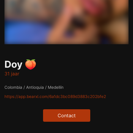
Doy 🍑
31 jaar
Colombia / Antioquia / Medellín
https://app.bearxl.com/6a1dc3bc089d3883c202bfe2
Contact