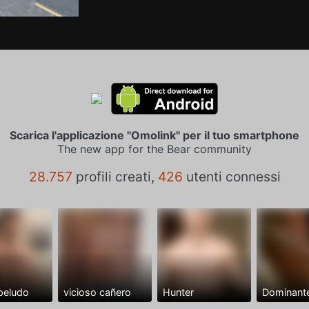
Scarica l'applicazione "Omolink" per il tuo smartphone
The new app for the Bear community
28.757
profili creati,
426
utenti connessi
peludo
vicioso cañero
Hunter