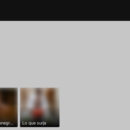
Dominantenegro ya
Lo que surja