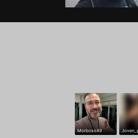
Morboso49
Joven_