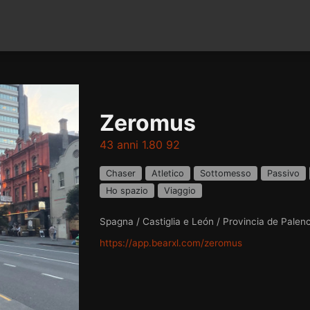
Zeromus
43 anni 1.80 92
Chaser
Atletico
Sottomesso
Passivo
Ho spazio
Viaggio
Spagna / Castiglia e León / Provincia de Palen
https://app.bearxl.com/zeromus