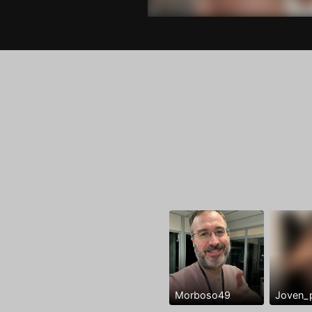
Morboso49
Joven_