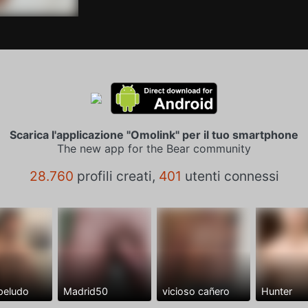
Scarica l'applicazione "Omolink" per il tuo smartphone
The new app for the Bear community
28.760
profili creati,
401
utenti connessi
peludo
Madrid50
vicioso cañero
Hunter