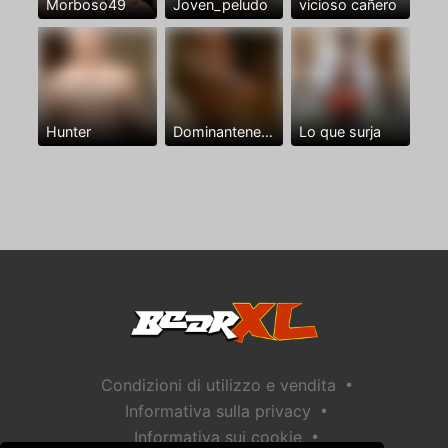
Morboso49
Joven_peludo
vicioso cañero
Hunter
Dominantenegro ya
Lo que surja
•
Condizioni di utilizzo e vendita
•
Informativa sulla privacy
•
Informativa sui cookie