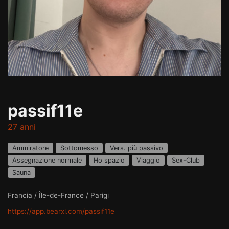
passif11e
27 anni
Ammiratore
Sottomesso
Vers. più passivo
Assegnazione normale
Ho spazio
Viaggio
Sex-Club
Sauna
Francia / Île-de-France / Parigi
https://app.bearxl.com/passif11e