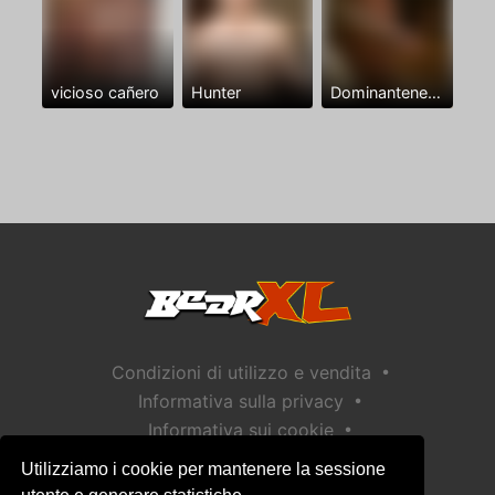
vicioso cañero
Hunter
Dominantenegro ya
•
Condizioni di utilizzo e vendita
•
Informativa sulla privacy
•
Informativa sui cookie
•
Politica sulla sicurezza dei bambini
Utilizziamo i cookie per mantenere la sessione
Aiuto / Contatto