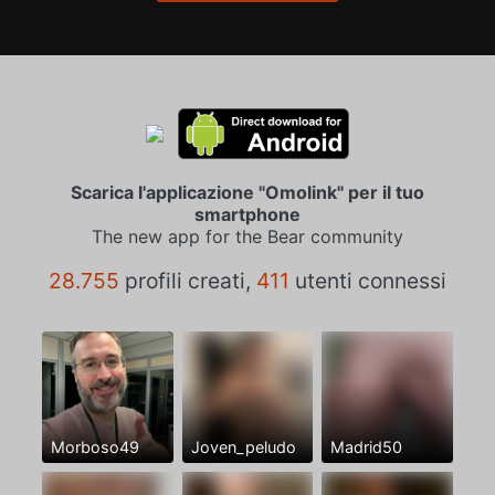
Scarica l'applicazione "Omolink" per il tuo
smartphone
The new app for the Bear community
28.755
profili creati,
411
utenti connessi
Morboso49
Joven_peludo
Madrid50