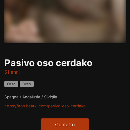
Pasivo oso cerdako
51 anni
Orso
Orso
Spagna / Andalusia / Siviglia
https://app.bearxl.com/pasivo-oso-cerdako
Contatto