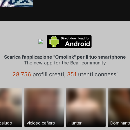
Scarica l'applicazione "Omolink" per il tuo smartphone
The new app for the Bear community
28.756
profili creati,
351
utenti connessi
peludo
vicioso cañero
Hunter