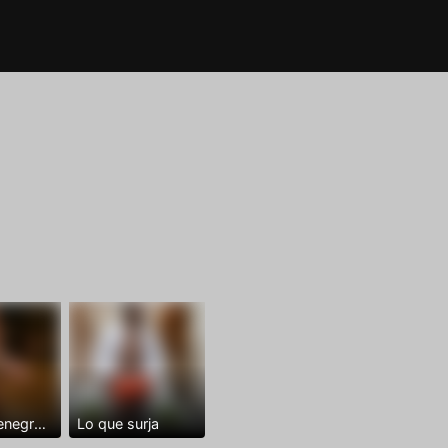
Dominantenegro ya
Lo que surja