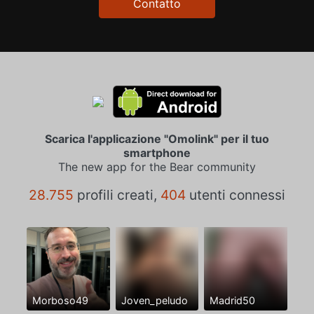
Contatto
Scarica l'applicazione "Omolink" per il tuo
smartphone
The new app for the Bear community
28.755
profili creati,
404
utenti connessi
Morboso49
Joven_peludo
Madrid50