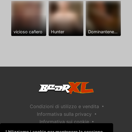
vicioso cañero
Hunter
Dominantenegro ya
•
Condizioni di utilizzo e vendita
•
Informativa sulla privacy
•
Informativa sui cookie
•
Politica sulla sicurezza dei bambini