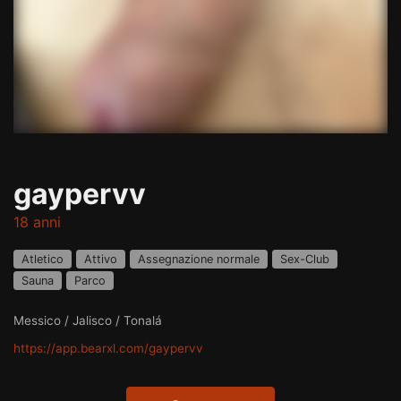
gaypervv
18 anni
Atletico
Attivo
Assegnazione normale
Sex-Club
Sauna
Parco
Messico / Jalisco / Tonalá
https://app.bearxl.com/gaypervv