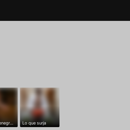
Dominantenegro ya
Lo que surja