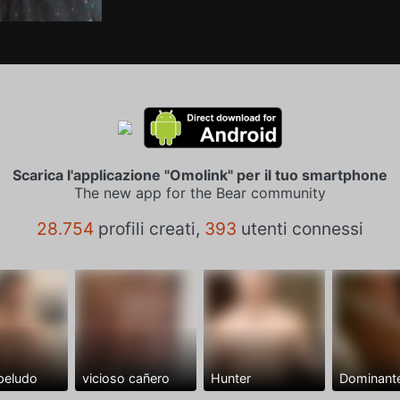
Scarica l'applicazione "Omolink" per il tuo smartphone
The new app for the Bear community
28.754
profili creati,
393
utenti connessi
peludo
vicioso cañero
Hunter