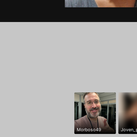
Morboso49
Joven_