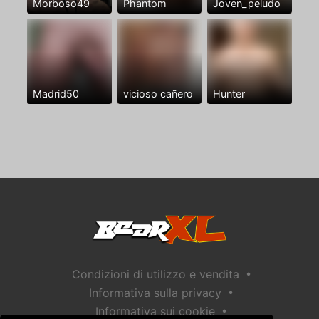
Morboso49
Phantom
Joven_peludo
Madrid50
vicioso cañero
Hunter
•
Condizioni di utilizzo e vendita
•
Informativa sulla privacy
•
Informativa sui cookie