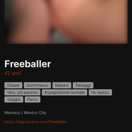
Freeballer
42 anni
Chaser
Sottomesso
Maduro
Tatuaggi
Vers. più passivo
Assegnazione normale
Ho spazio
Viaggio
Parco
Messico / Mexico City
https://app.bearxl.com/freeballer