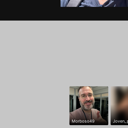
Morboso49
Joven_