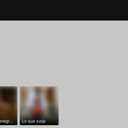
Dominantenegro ya
Lo que surja