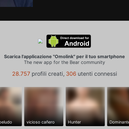
Scarica l'applicazione "Omolink" per il tuo smartphone
The new app for the Bear community
28.757
profili creati,
306
utenti connessi
peludo
vicioso cañero
Hunter