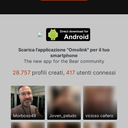
Scarica l'applicazione "Omolink" per il tuo
smartphone
The new app for the Bear community
28.757
profili creati,
417
utenti connessi
Morboso49
Joven_peludo
vicioso cañero