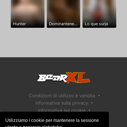
Hunter
Dominantenegro ya
Lo que surja
•
Condizioni di utilizzo e vendita
•
Informativa sulla privacy
•
Informativa sui cookie
•
Politica sulla sicurezza dei bambini
Utilizziamo i cookie per mantenere la sessione
Aiuto / Contatto