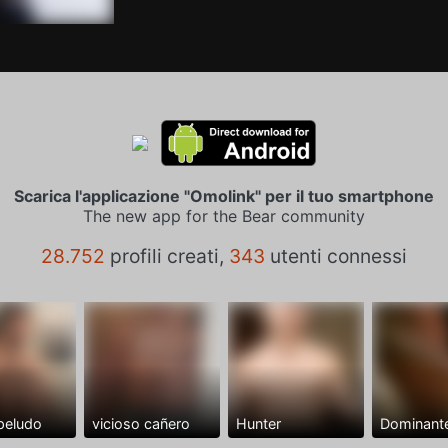
Scarica l'applicazione "Omolink" per il tuo smartphone
The new app for the Bear community
28.752
profili creati,
343
utenti connessi
peludo
vicioso cañero
Hunter