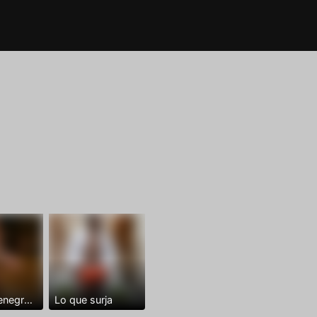
Dominantenegro ya
Lo que surja