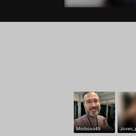
Morboso49
Joven_