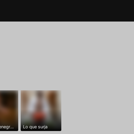
Dominantenegro ya
Lo que surja