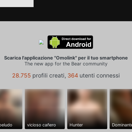
Scarica l'applicazione "Omolink" per il tuo smartphone
The new app for the Bear community
28.755
profili creati,
364
utenti connessi
peludo
vicioso cañero
Hunter