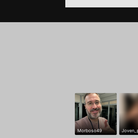
Morboso49
Joven_