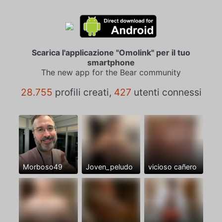
Scarica l'applicazione "Omolink" per il tuo
smartphone
The new app for the Bear community
28.755
profili creati,
427
utenti connessi
Morboso49
Joven_peludo
vicioso cañero