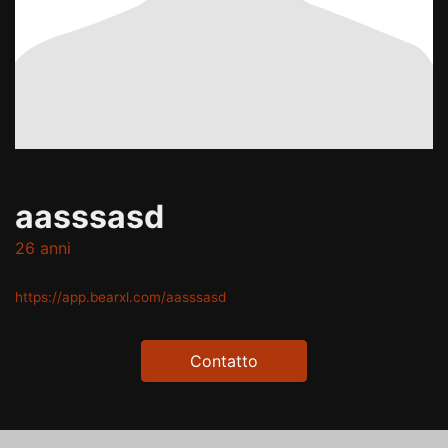
aasssasd
26 anni
https://app.bearxl.com/aasssasd
Contatto