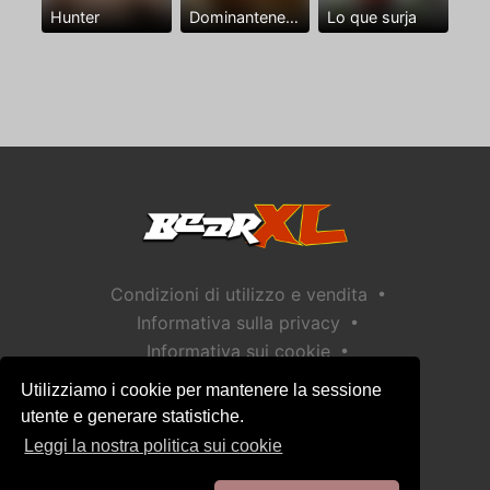
Hunter
Dominantenegro ya
Lo que surja
•
Condizioni di utilizzo e vendita
•
Informativa sulla privacy
•
Informativa sui cookie
•
Politica sulla sicurezza dei bambini
Utilizziamo i cookie per mantenere la sessione
Aiuto / Contatto
utente e generare statistiche.
Leggi la nostra politica sui cookie