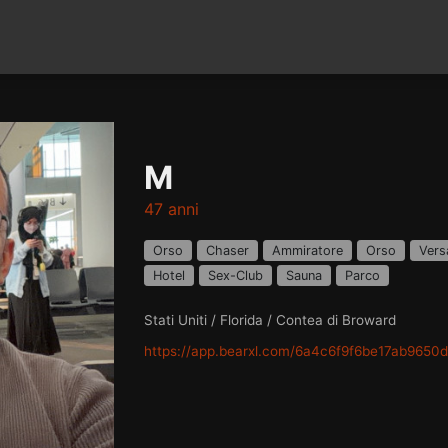
M
47 anni
Orso
Chaser
Ammiratore
Orso
Versa
Hotel
Sex-Club
Sauna
Parco
Stati Uniti / Florida / Contea di Broward
https://app.bearxl.com/6a4c6f9f6be17ab9650