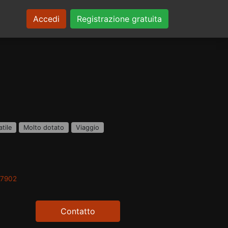
Accedi
Registrazione gratuita
tile
Molto dotato
Viaggio
d7902
Contatto