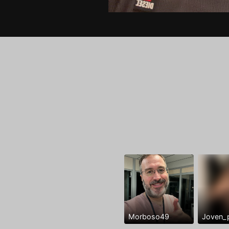
Morboso49
Joven_