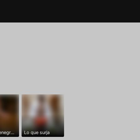
Dominantenegro ya
Lo que surja