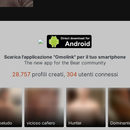
Scarica l'applicazione "Omolink" per il tuo smartphone
The new app for the Bear community
28.757
profili creati,
304
utenti connessi
peludo
vicioso cañero
Hunter