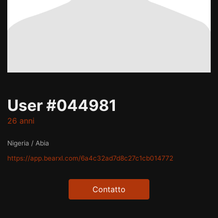
User #044981
26 anni
Nigeria / Abia
https://app.bearxl.com/6a4c32ad7d8c27c1cb014772
Contatto