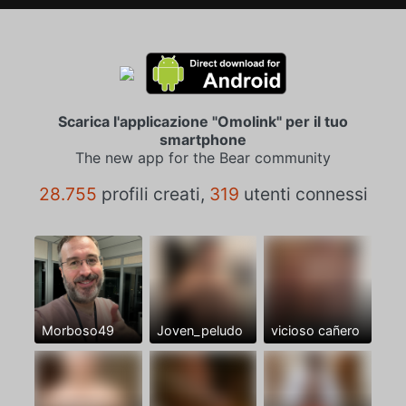
Scarica l'applicazione "Omolink" per il tuo
smartphone
The new app for the Bear community
28.755
profili creati,
319
utenti connessi
Morboso49
Joven_peludo
vicioso cañero