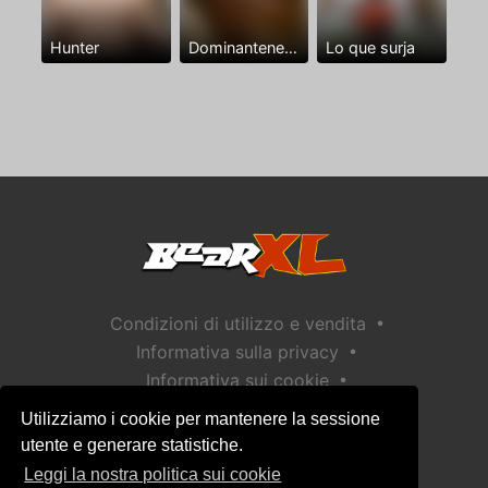
Hunter
Dominantenegro ya
Lo que surja
•
Condizioni di utilizzo e vendita
•
Informativa sulla privacy
•
Informativa sui cookie
•
Politica sulla sicurezza dei bambini
Utilizziamo i cookie per mantenere la sessione
Aiuto / Contatto
utente e generare statistiche.
Leggi la nostra politica sui cookie