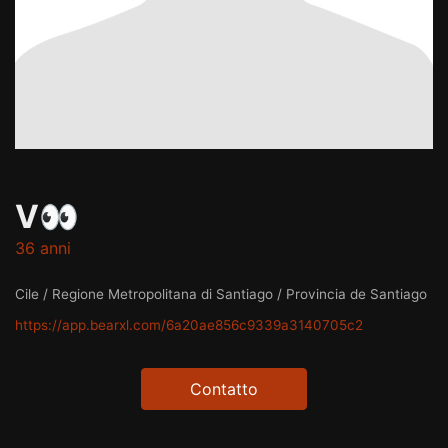
V👀
36 anni
Cile / Regione Metropolitana di Santiago / Provincia de Santiago
https://app.bearxl.com/6a20ae856c9339a3140705c2
Contatto