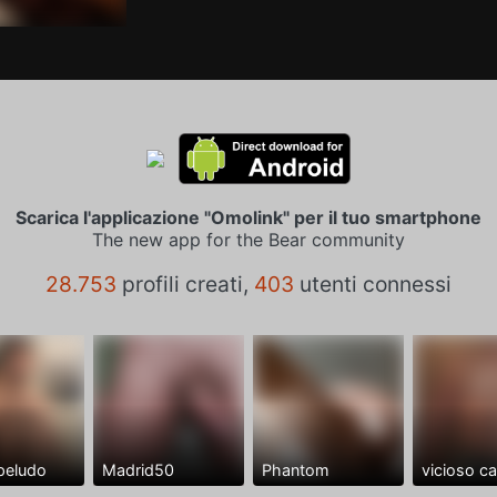
Scarica l'applicazione "Omolink" per il tuo smartphone
The new app for the Bear community
28.753
profili creati,
403
utenti connessi
peludo
Madrid50
Phantom
vicioso c