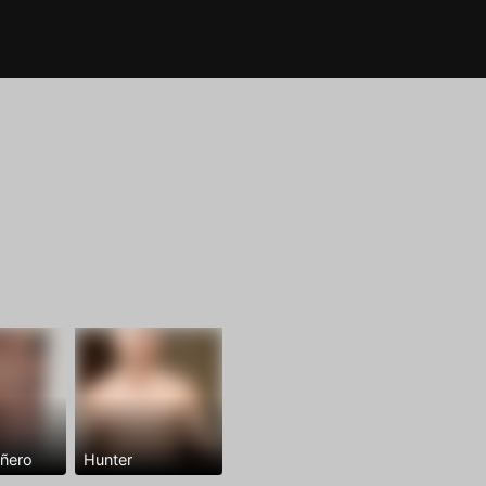
añero
Hunter