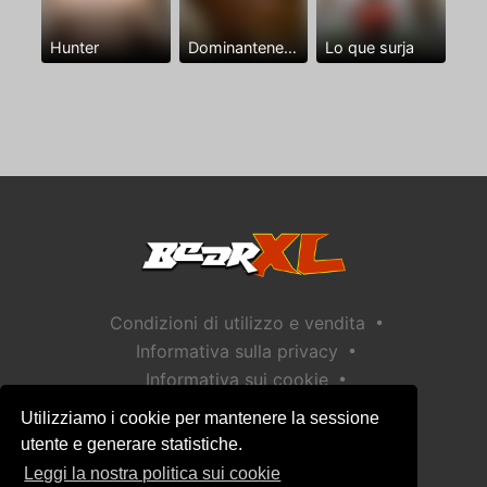
Hunter
Dominantenegro ya
Lo que surja
•
Condizioni di utilizzo e vendita
•
Informativa sulla privacy
•
Informativa sui cookie
•
Politica sulla sicurezza dei bambini
Utilizziamo i cookie per mantenere la sessione
Aiuto / Contatto
utente e generare statistiche.
Leggi la nostra politica sui cookie