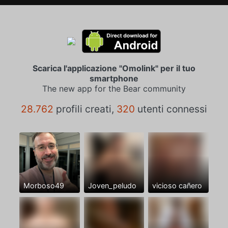
Scarica l'applicazione "Omolink" per il tuo
smartphone
The new app for the Bear community
28.762
profili creati,
320
utenti connessi
Morboso49
Joven_peludo
vicioso cañero