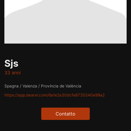
Sjs
33 anni
Spagna / Valenza / Província de València
https://app.bearxl.com/6a1e2a30dcfe8735340e99a2
Contatto