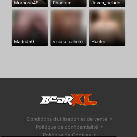
Morboso49
Phantom
Joven_peludo
Madrid50
vicioso cañero
Hunter
•
Conditions d’utilisation et de vente
•
Politique de confidentialité
•
Politique de Cookies