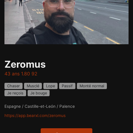
Zeromus
43 ans 1.80 92
Chaser
Musclé
Lope
Passif
Monté normal
Je reçois
Je bouge
Espagne / Castille-et-León / Palence
https://app.bearxl.com/zeromus