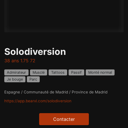
Solodiversion
38 ans 1.75 72
Admirateur
Musclé
Tattoos
Passif
Monté normal
Je bouge
Parc
Espagne / Communauté de Madrid / Province de Madrid
https://app.bearxl.com/solodiversion
Contacter