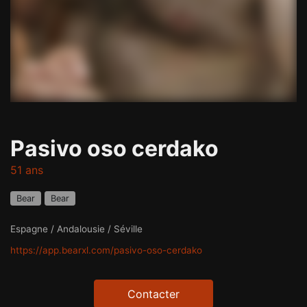
Pasivo oso cerdako
51 ans
Bear
Bear
Espagne / Andalousie / Séville
https://app.bearxl.com/pasivo-oso-cerdako
Contacter