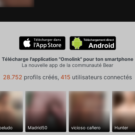
Télécharge l'application "Omolink" pour ton smartphone
La nouvelle app de la communauté Bear
28.752
profils créés,
415
utilisateurs connectés
peludo
Madrid50
vicioso cañero
Hunter