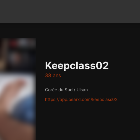
Keepclass02
38 ans
Corée du Sud / Ulsan
https://app.bearxl.com/keepclass02