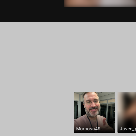
Morboso49
Joven_