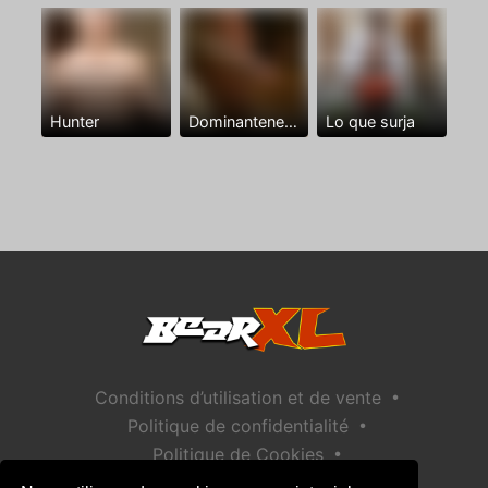
Hunter
Dominantenegro ya
Lo que surja
•
Conditions d’utilisation et de vente
•
Politique de confidentialité
•
Politique de Cookies
•
Politique de sécurité des enfants