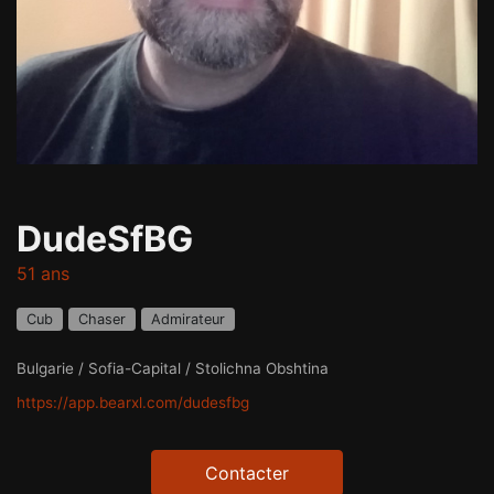
DudeSfBG
51 ans
Cub
Chaser
Admirateur
Bulgarie / Sofia-Capital / Stolichna Obshtina
https://app.bearxl.com/dudesfbg
Contacter