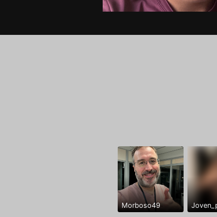
Morboso49
Joven_