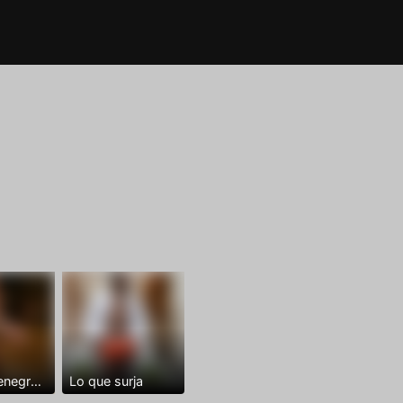
Dominantenegro ya
Lo que surja