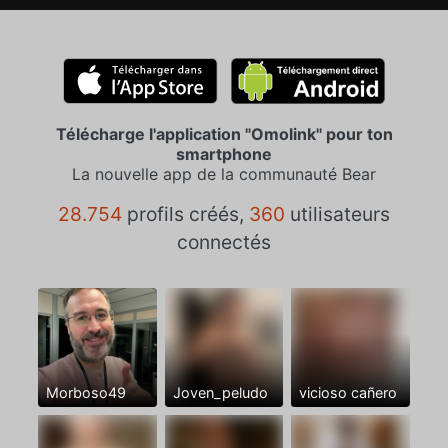
Télécharge l'application "Omolink" pour ton
smartphone
La nouvelle app de la communauté Bear
28.754
profils créés,
360
utilisateurs
connectés
Morboso49
Joven_peludo
vicioso cañero