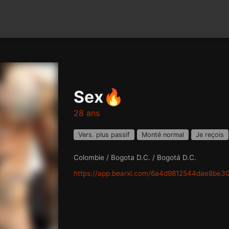
Sex🔥
28 ans
Vers. plus passif
Monté normal
Je reçois
Colombie / Bogota D.C. / Bogotá D.C.
https://app.bearxl.com/6a4d9812544dae8be3