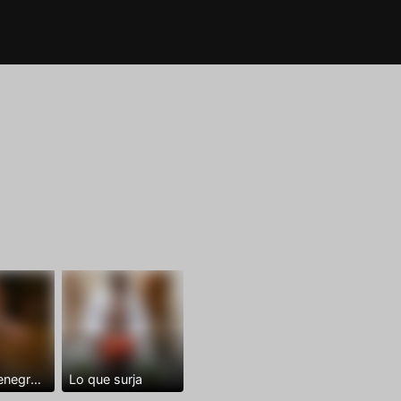
Dominantenegro ya
Lo que surja