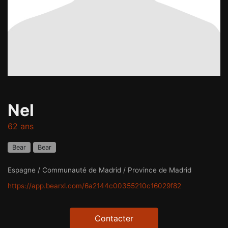
Nel
62 ans
Bear
Bear
Espagne / Communauté de Madrid / Province de Madrid
https://app.bearxl.com/6a2144c00355210c16029f82
Contacter