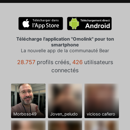
Télécharge l'application "Omolink" pour ton
smartphone
La nouvelle app de la communauté Bear
28.757
profils créés,
426
utilisateurs
connectés
Morboso49
Joven_peludo
vicioso cañero