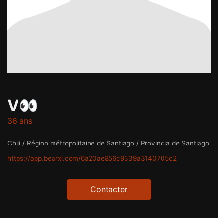
V👀
36 ans
Chili / Région métropolitaine de Santiago / Provincia de Santiago
https://app.bearxl.com/6a20ae856c9339a3140705c2
Contacter