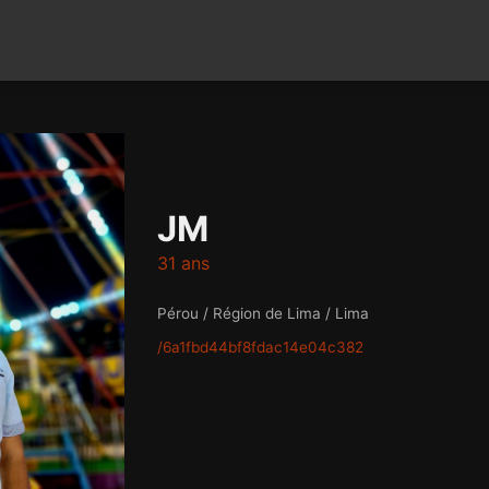
JM
31 ans
Pérou / Région de Lima / Lima
/6a1fbd44bf8fdac14e04c382