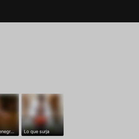
Dominantenegro ya
Lo que surja