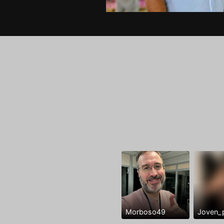
Morboso49
Joven_