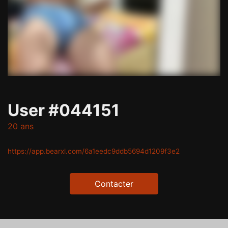
User #044151
20 ans
https://app.bearxl.com/6a1eedc9ddb5694d1209f3e2
Contacter