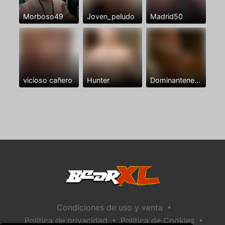
Morboso49
Joven_peludo
Madrid50
vicioso cañero
Hunter
Dominantenegro ya
•
Condiciones de uso y venta
•
•
Política de privacidad
Política de Cookies