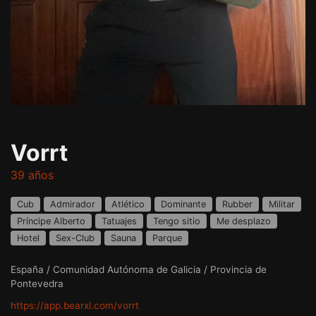
Vorrt
39 años
Cub
Admirador
Atlético
Dominante
Rubber
Militar
Príncipe Alberto
Tatuajes
Tengo sitio
Me desplazo
Hotel
Sex-Club
Sauna
Parque
España / Comunidad Autónoma de Galicia / Provincia de
Pontevedra
https://app.bearxl.com/vorrt