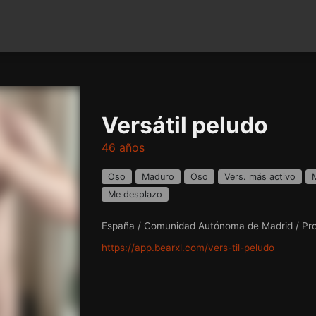
Versátil peludo
46 años
Oso
Maduro
Oso
Vers. más activo
Me desplazo
España / Comunidad Autónoma de Madrid / Pro
https://app.bearxl.com/vers-til-peludo