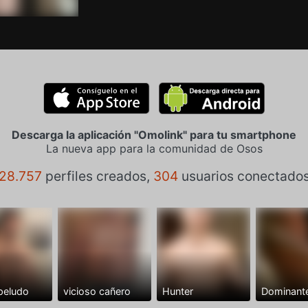
Descarga la aplicación "Omolink" para tu smartphone
La nueva app para la comunidad de Osos
28.757
perfiles creados,
304
usuarios conectado
peludo
vicioso cañero
Hunter