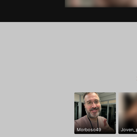
Morboso49
Joven_