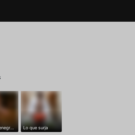
s
Dominantenegro ya
Lo que surja