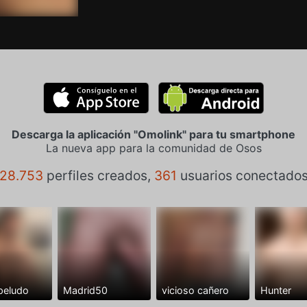
Descarga la aplicación "Omolink" para tu smartphone
La nueva app para la comunidad de Osos
28.753
perfiles creados,
361
usuarios conectado
peludo
Madrid50
vicioso cañero
Hunter