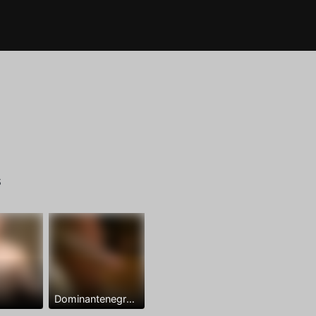
s
Dominantenegro ya