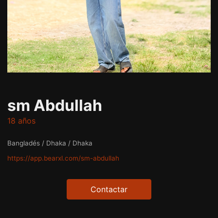
sm Abdullah
18 años
Bangladés / Dhaka / Dhaka
https://app.bearxl.com/sm-abdullah
Contactar