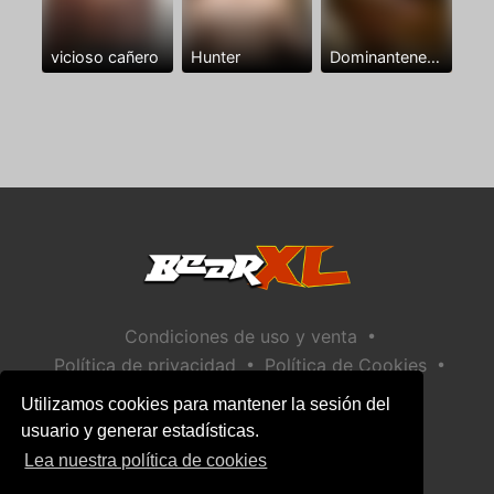
vicioso cañero
Hunter
Dominantenegro ya
•
Condiciones de uso y venta
•
•
Política de privacidad
Política de Cookies
•
Política de seguridad infantil
Utilizamos cookies para mantener la sesión del
Ayuda / Contactar
usuario y generar estadísticas.
Lea nuestra política de cookies