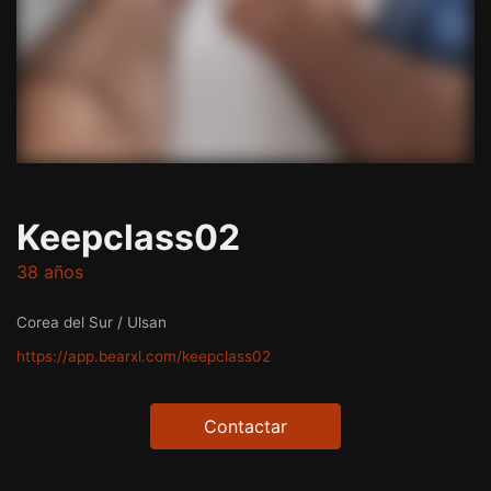
Keepclass02
38 años
Corea del Sur / Ulsan
https://app.bearxl.com/keepclass02
Contactar