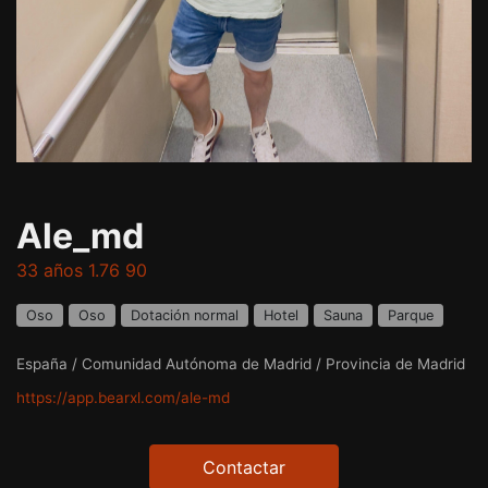
Ale_md
33 años 1.76 90
Oso
Oso
Dotación normal
Hotel
Sauna
Parque
España / Comunidad Autónoma de Madrid / Provincia de Madrid
https://app.bearxl.com/ale-md
Contactar