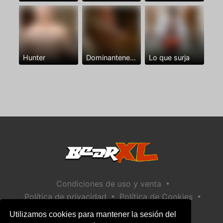
Hunter
Dominantenegro ya
Lo que surja
•
Condiciones de uso y venta
•
•
Política de privacidad
Política de Cookies
•
Política de seguridad infantil
Utilizamos cookies para mantener la sesión del
Ayuda / Contactar