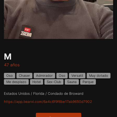
M
47 años
Oso
Chaser
Admirador
Oso
Versatil
Muy dotado
Me desplazo
Hotel
Sex-Club
Sauna
Parque
Estados Unidos / Florida / Condado de Broward
https://app.bearxl.com/6a4c6f9f6be17ab9650d7902