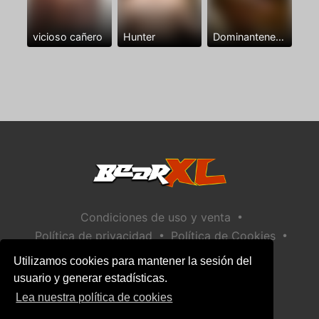
vicioso cañero
Hunter
Dominantenegro ya
•
Condiciones de uso y venta
•
•
Política de privacidad
Política de Cookies
•
Política de seguridad infantil
Utilizamos cookies para mantener la sesión del
Ayuda / Contactar
usuario y generar estadísticas.
Lea nuestra política de cookies