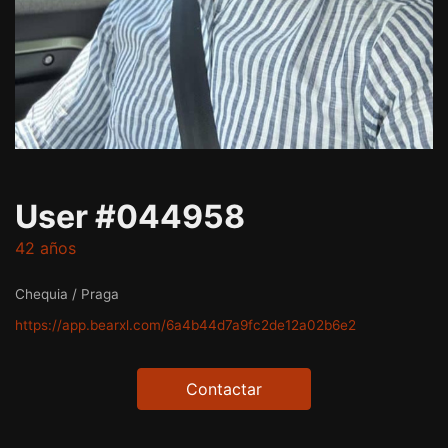
User #044958
42 años
Chequia / Praga
https://app.bearxl.com/6a4b44d7a9fc2de12a02b6e2
Contactar