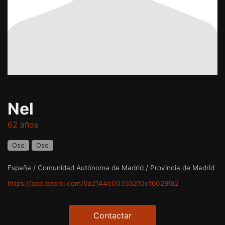
Nel
62 años
Oso
Oso
España / Comunidad Autónoma de Madrid / Provincia de Madrid
https://app.bearxl.com/6a2144c00355210c16029f82
Contactar