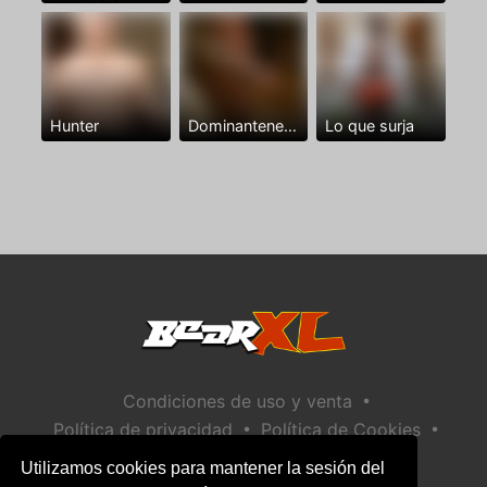
Hunter
Dominantenegro ya
Lo que surja
•
Condiciones de uso y venta
•
•
Política de privacidad
Política de Cookies
•
Política de seguridad infantil
Utilizamos cookies para mantener la sesión del
Ayuda / Contactar