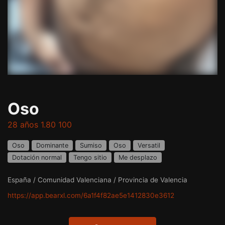
Oso
28 años 1.80 100
Oso
Dominante
Sumiso
Oso
Versatil
Dotación normal
Tengo sitio
Me desplazo
España / Comunidad Valenciana / Provincia de Valencia
https://app.bearxl.com/6a1f4f82ae5e1412830e3612