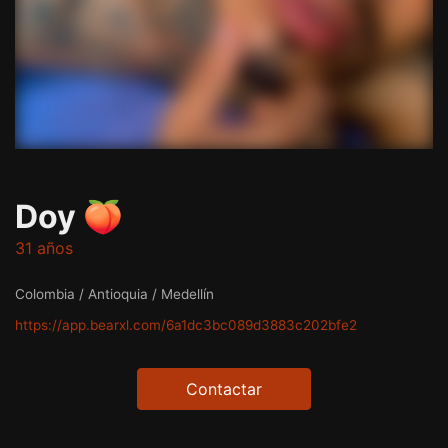
Doy 🍑
31 años
Colombia / Antioquia / Medellín
https://app.bearxl.com/6a1dc3bc089d3883c202bfe2
Contactar